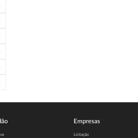
dão
Empresas
sos
Licitação