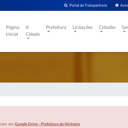
Portal da Transparência
Acess
Página
A
Prefeitura
Licitações
Cidadão
Se
Inicial
Cidade
ntram em
Google Drive - Prefeitura de Ninheira