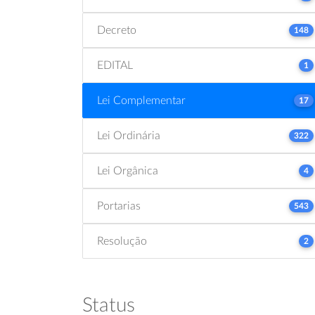
Decreto
148
EDITAL
1
Lei Complementar
17
Lei Ordinária
322
Lei Orgânica
4
Portarias
543
Resolução
2
Status