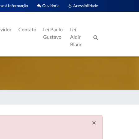
o à Informação
Ouvidoria
Acessibilidade
rvidor
Contato
Lei Paulo
Lei
Gustavo
Aldir
Blanc
×