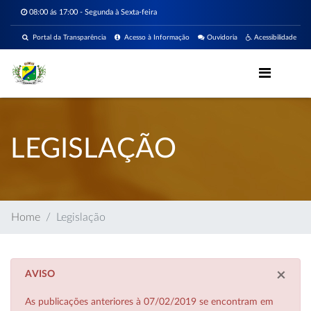
08:00 ás 17:00 - Segunda à Sexta-feira
Portal da Transparência
Acesso à Informação
Ouvidoria
Acessibilidade
LEGISLAÇÃO
Home
Legislação
×
AVISO
As publicações anteriores à 07/02/2019 se encontram em