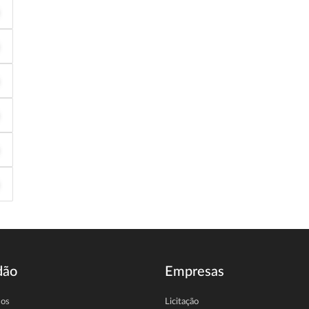
dão
Empresas
sos
Licitação