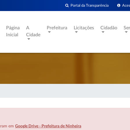
Portal da Transparência
Acess
Página
A
Prefeitura
Licitações
Cidadão
Se
Inicial
Cidade
ntram em
Google Drive - Prefeitura de Ninheira