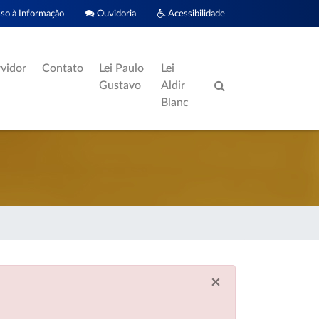
o à Informação
Ouvidoria
Acessibilidade
rvidor
Contato
Lei Paulo
Lei
Gustavo
Aldir
Blanc
×