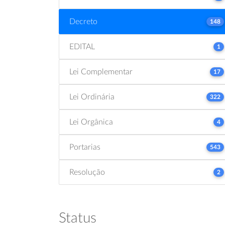
Decreto
148
EDITAL
1
Lei Complementar
17
Lei Ordinária
322
Lei Orgânica
4
Portarias
543
Resolução
2
Status