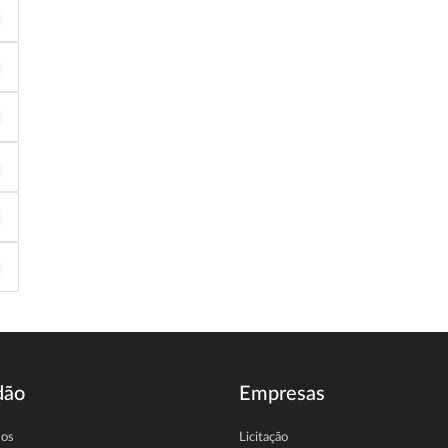
dão
Empresas
sos
Licitação