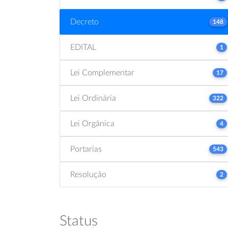
Decreto
148
EDITAL
1
Lei Complementar
17
Lei Ordinária
322
Lei Orgânica
4
Portarias
543
Resolução
2
Status