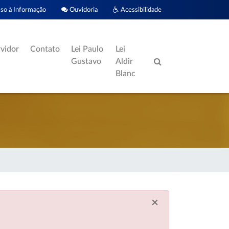
o à Informação
Ouvidoria
Acessibilidade
rvidor
Contato
Lei Paulo
Lei
Gustavo
Aldir
Blanc
×