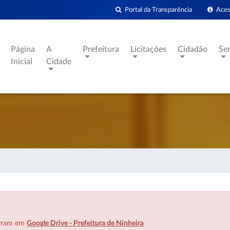
Portal da Transparência
Acess
Página
A
Prefeitura
Licitações
Cidadão
Se
Inicial
Cidade
ntram em
Google Drive - Prefeitura de Ninheira