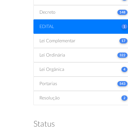
Decreto
148
EDITAL
1
Lei Complementar
17
Lei Ordinária
322
Lei Orgânica
4
Portarias
543
Resolução
2
Status