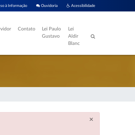
o à Informação
Ouvidoria
Acessibilidade
rvidor
Contato
Lei Paulo
Lei
Gustavo
Aldir
Blanc
×