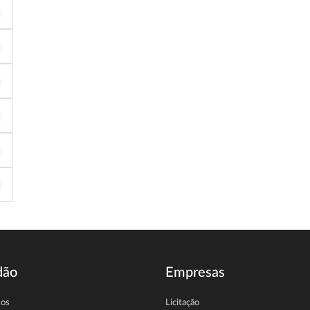
dão
Empresas
sos
Licitação