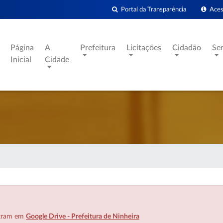
Portal da Transparência
Acess
Página
A
Prefeitura
Licitações
Cidadão
Se
Inicial
Cidade
ntram em
Google Drive - Prefeitura de Ninheira