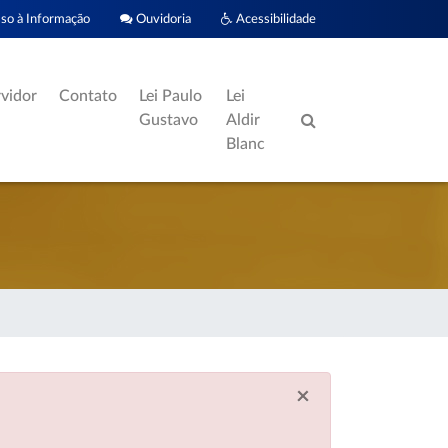
o à Informação
Ouvidoria
Acessibilidade
rvidor
Contato
Lei Paulo
Lei
Gustavo
Aldir
Blanc
×