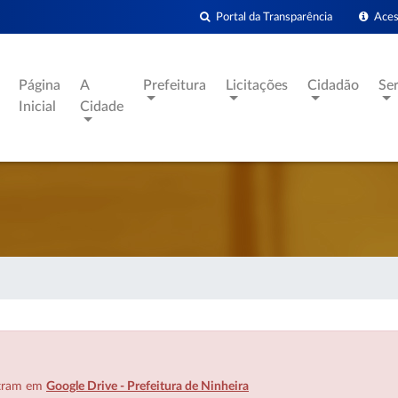
Portal da Transparência
Acess
Página
A
Prefeitura
Licitações
Cidadão
Se
Inicial
Cidade
ntram em
Google Drive - Prefeitura de Ninheira