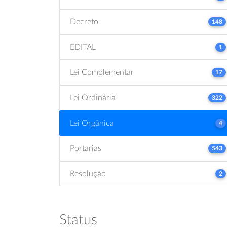
Decreto
148
EDITAL
1
Lei Complementar
17
Lei Ordinária
322
Lei Orgânica
4
Portarias
543
Resolução
2
Status