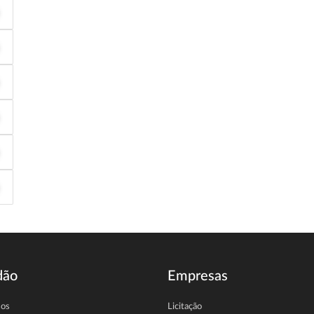
dão
Empresas
sos
Licitação