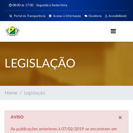
08:00 ás 17:00 - Segunda à Sexta-feira
Portal da Transparência
Acesso à Informação
Ouvidoria
Acessibilidade
LEGISLAÇÃO
Home
Legislação
×
AVISO
As publicações anteriores à 07/02/2019 se encontram em