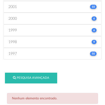
2001
10
2000
6
1999
6
1998
9
1997
50
PESQUISA AVANÇADA
Nenhum elemento encontrado.