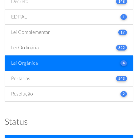
Decreto
148
EDITAL
1
Lei Complementar
17
Lei Ordinária
322
Lei Orgânica
4
Portarias
543
Resolução
2
Status