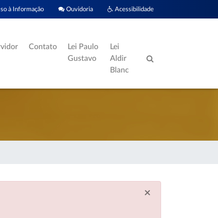
o à Informação
Ouvidoria
Acessibilidade
rvidor
Contato
Lei Paulo
Lei
Gustavo
Aldir
Blanc
×