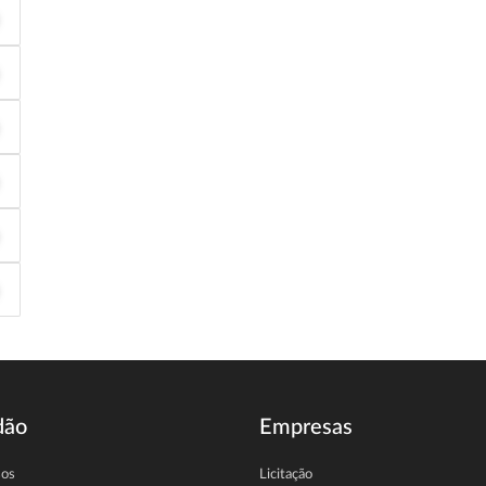
dão
Empresas
sos
Licitação