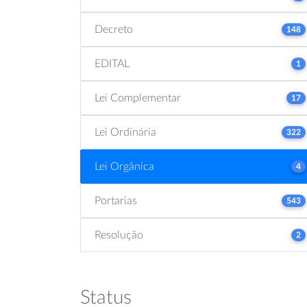
Decreto
148
EDITAL
1
Lei Complementar
17
Lei Ordinária
322
Lei Orgânica
4
Portarias
543
Resolução
2
Status