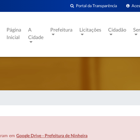
Portal da Transparência
Acess
Página
A
Prefeitura
Licitações
Cidadão
Se
Inicial
Cidade
ntram em
Google Drive - Prefeitura de Ninheira