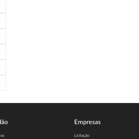
dão
Empresas
sos
Licitação