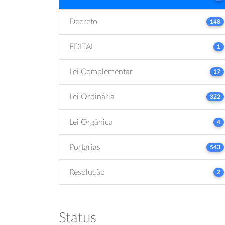
Decreto
148
EDITAL
1
Lei Complementar
17
Lei Ordinária
322
Lei Orgânica
4
Portarias
543
Resolução
2
Status