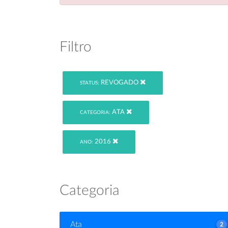
Filtro
REVOGADO
STATUS:
ATA
CATEGORIA:
2016
ANO:
Categoria
Ata
2