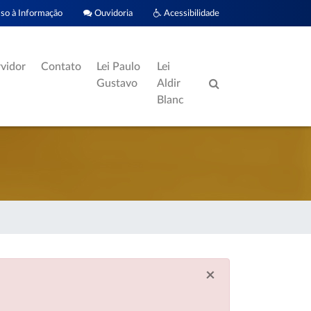
o à Informação
Ouvidoria
Acessibilidade
rvidor
Contato
Lei Paulo
Lei
Gustavo
Aldir
Blanc
×