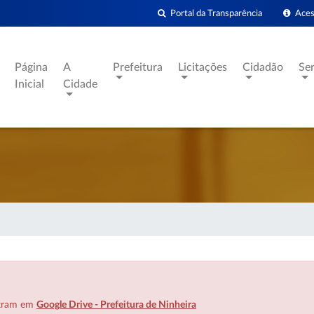
Portal da Transparência
Acess
Página
A
Prefeitura
Licitações
Cidadão
Se
Inicial
Cidade
ntram em
Google Drive - Prefeitura de Ninheira