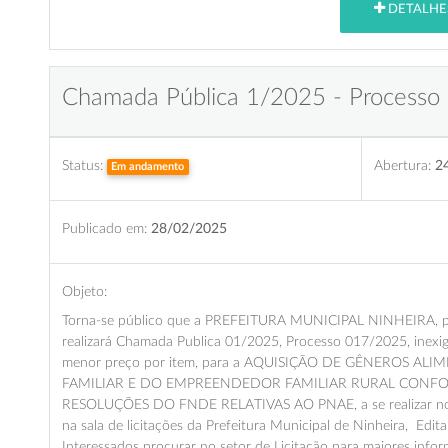
DETALHE
Chamada Pública 1/2025 - Processo
Status:
Abertura:
2
Em andamento
Publicado em:
28/02/2025
Objeto:
Torna-se público que a PREFEITURA MUNICIPAL NINHEIRA, por 
realizará Chamada Publica 01/2025, Processo 017/2025, inexig
menor preço por item, para a AQUISIÇÃO DE GÊNEROS A
FAMILIAR E DO EMPREENDEDOR FAMILIAR RURAL CONFORM
RESOLUÇÕES DO FNDE RELATIVAS AO PNAE, a se realizar no di
na sala de licitações da Prefeitura Municipal de Ninheira, Edital
Interessados procurar no setor de Licitação para maiores infor