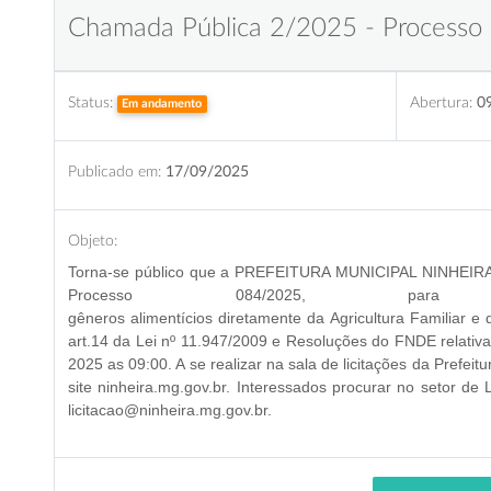
Chamada Pública 2/2025 - Processo
Status:
Abertura:
0
Em andamento
Publicado em:
17/09/2025
Objeto:
Torna-se público que a PREFEITURA MUNICIPAL NINHEIRA,
Processo 084/2025
, par
gêneros alimentícios diretamente da Agricultura Familiar 
art.14 da Lei nº 11.947/2009 e Resoluções do FNDE relati
2025 as 09:00
. A se realizar na
sala de licitações da Prefeit
site ninheira.mg.gov.br. Interessados procurar no setor de
licitacao@ninheira.mg.gov.br.