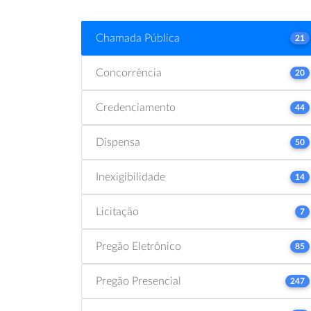
Chamada Pública
21
Concorrência
20
Credenciamento
44
Dispensa
50
Inexigibilidade
14
Licitação
7
Pregão Eletrônico
85
Pregão Presencial
247