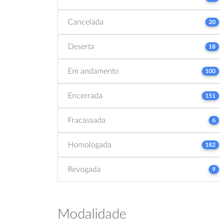
Cancelada
20
Deserta
18
Em andamento
100
Encerrada
151
Fracassada
6
Homologada
182
Revogada
9
Modalidade