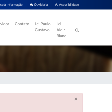
o à Informação
Ouvidoria
Acessibilidade
rvidor
Contato
Lei Paulo
Lei
Gustavo
Aldir
Blanc
×