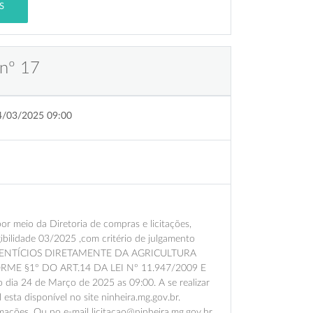
S
 nº 17
4/03/2025 09:00
meio da Diretoria de compras e licitações,
ibilidade 03/2025 ,com critério de julgamento
LIMENTÍCIOS DIRETAMENTE DA AGRICULTURA
E §1º DO ART.14 DA LEI Nº 11.947/2009 E
a 24 de Março de 2025 as 09:00. A se realizar
 esta disponível no site ninheira.mg.gov.br.
mações. Ou no e-mail licitacao@ninheira.mg.gov.br.