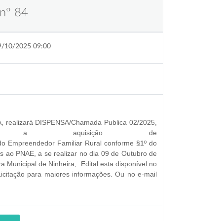
 nº 84
9/10/2025 09:00
 realizará
DISPENSA/Chamada Publica 02/2025,
a a a
quisição de
e do Empreendedor Familiar Rural conforme §1º do
vas ao PNAE
, a se
realizar no dia 09 de Outubro de
ura Municipal de Ninheira
, Edital esta disponível no
 Licitação para maiores informações. Ou no e-mail