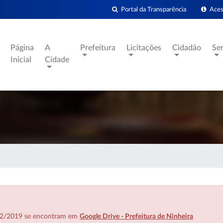
Portal da Transparência
Acess
Página
A
Prefeitura
Licitações
Cidadão
Se
Inicial
Cidade
7/02/2019 se encontram em
Google Drive - Prefeitura de Ninheira