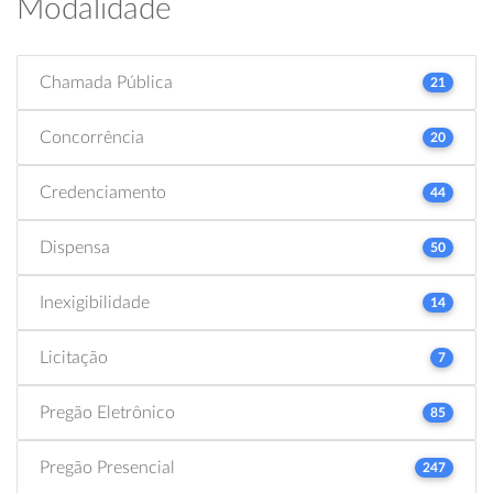
Modalidade
Chamada Pública
21
Concorrência
20
Credenciamento
44
Dispensa
50
Inexigibilidade
14
Licitação
7
Pregão Eletrônico
85
Pregão Presencial
247