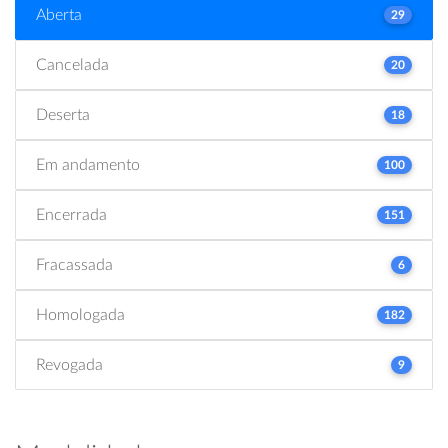
Aberta
29
Cancelada
20
Deserta
18
Em andamento
100
Encerrada
151
Fracassada
6
Homologada
182
Revogada
9