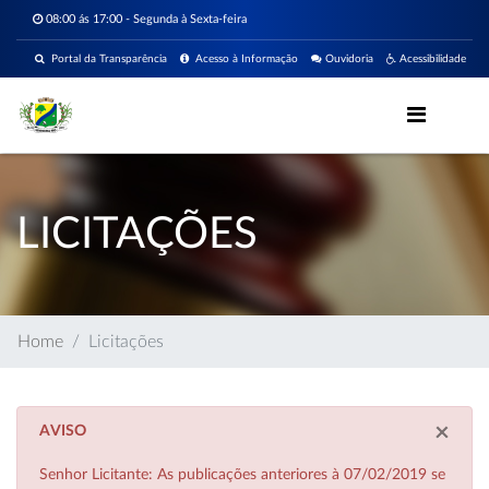
08:00 ás 17:00 - Segunda à Sexta-feira
Portal da Transparência
Acesso à Informação
Ouvidoria
Acessibilidade
LICITAÇÕES
Home
Licitações
×
AVISO
Senhor Licitante: As publicações anteriores à 07/02/2019 se