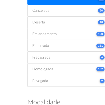
Cancelada
20
Deserta
18
Em andamento
100
Encerrada
151
Fracassada
6
Homologada
182
Revogada
9
Modalidade