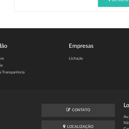
DETALHE
dão
Empresas
sos
Licitação
ia
a Transparência
Lo
CONTATO
Av
Ni
LOCALIZAÇÃO
Ce