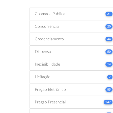
Chamada Pública
21
Concorrência
20
Credenciamento
44
Dispensa
50
Inexigibilidade
14
Licitação
7
Pregão Eletrônico
85
Pregão Presencial
247