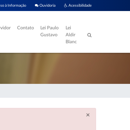
o à Informação
Ouvidoria
Acessibilidade
rvidor
Contato
Lei Paulo
Lei
Gustavo
Aldir
Blanc
×