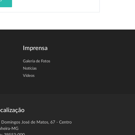
S
Imprensa
Galeria de Fotos
Notícias
Vídeos
calização
. Domingos José de Matos, 67 - Centro
nheira-MG
p: 39553-000