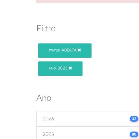
Filtro
ABERTA
STATUS:
2023
ANO:
Ano
2026
32
2025
80