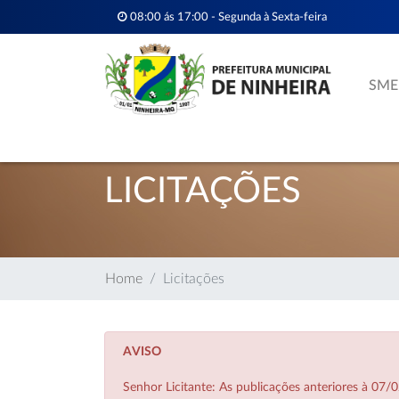
08:00 ás 17:00 - Segunda à Sexta-feira
SME
LICITAÇÕES
Home
Licitações
AVISO
Senhor Licitante: As publicações anteriores à 0