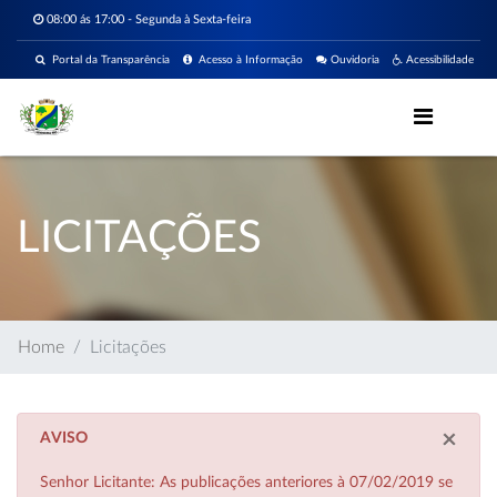
08:00 ás 17:00 - Segunda à Sexta-feira
Portal da Transparência
Acesso à Informação
Ouvidoria
Acessibilidade
LICITAÇÕES
Home
Licitações
×
AVISO
Senhor Licitante: As publicações anteriores à 07/02/2019 se