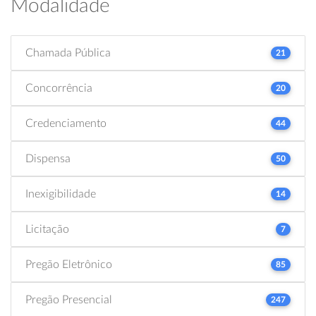
Modalidade
Chamada Pública
21
Concorrência
20
Credenciamento
44
Dispensa
50
Inexigibilidade
14
Licitação
7
Pregão Eletrônico
85
Pregão Presencial
247