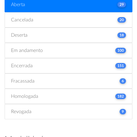
Aberta
29
Cancelada
20
Deserta
18
Em andamento
100
Encerrada
151
Fracassada
6
Homologada
182
Revogada
9