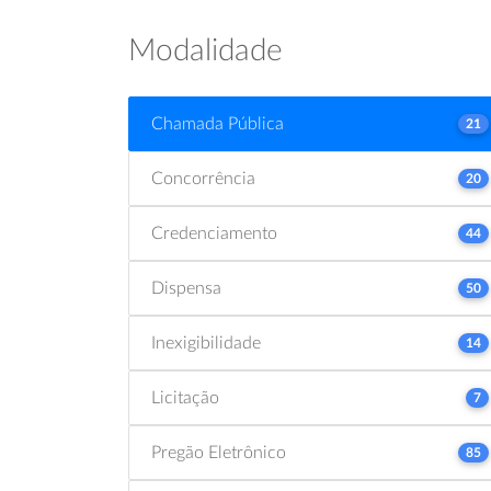
Modalidade
Chamada Pública
21
Concorrência
20
Credenciamento
44
Dispensa
50
Inexigibilidade
14
Licitação
7
Pregão Eletrônico
85