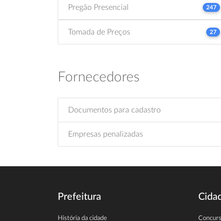
Pregão Presencial
247
Tomada de Preços
27
Fornecedores
Documentos para cadastro
Empresas penalizadas
Prefeitura
Cida
História da cidade
Concur