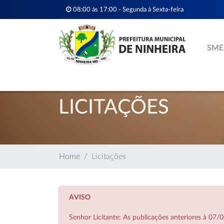
08:00 ás 17:00 - Segunda à Sexta-feira
SME
LICITAÇÕES
Home
Licitações
AVISO
Senhor Licitante: As publicações anteriores à 0