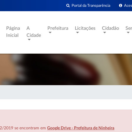
Portal da Transparência
Acess
Página
A
Prefeitura
Licitações
Cidadão
Se
Inicial
Cidade
7/02/2019 se encontram em
Google Drive - Prefeitura de Ninheira