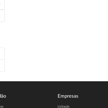
dão
Empresas
sos
Licitação