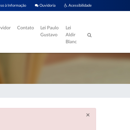
o à Informação
Ouvidoria
Acessibilidade
rvidor
Contato
Lei Paulo
Lei
Gustavo
Aldir
Blanc
×