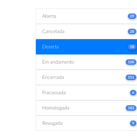
Aberta
29
Cancelada
20
Deserta
18
Em andamento
100
Encerrada
151
Fracassada
6
Homologada
182
Revogada
9