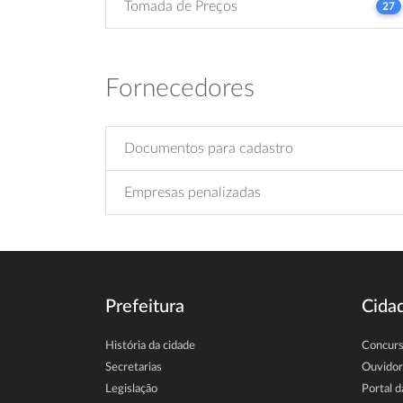
Tomada de Preços
27
Fornecedores
Documentos para cadastro
Empresas penalizadas
Prefeitura
Cida
História da cidade
Concur
Secretarias
Ouvidor
Legislação
Portal d