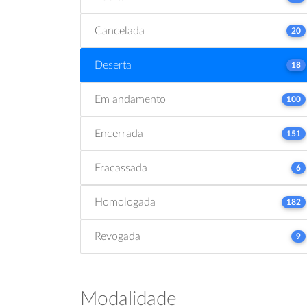
Cancelada
20
Deserta
18
Em andamento
100
Encerrada
151
Fracassada
6
Homologada
182
Revogada
9
Modalidade