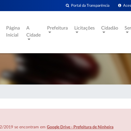
Portal da Transparência
Acess
Página
A
Prefeitura
Licitações
Cidadão
Se
Inicial
Cidade
7/02/2019 se encontram em
Google Drive - Prefeitura de Ninheira