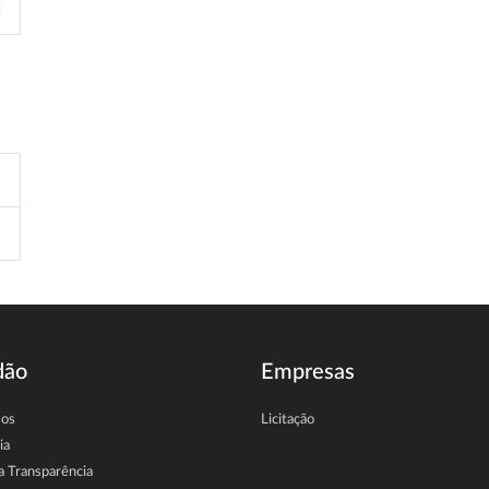
dão
Empresas
sos
Licitação
ia
a Transparência