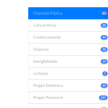
Chamada Pública
21
Concorrência
20
Credenciamento
44
Dispensa
50
Inexigibilidade
14
Licitação
7
Pregão Eletrônico
85
Pregão Presencial
247