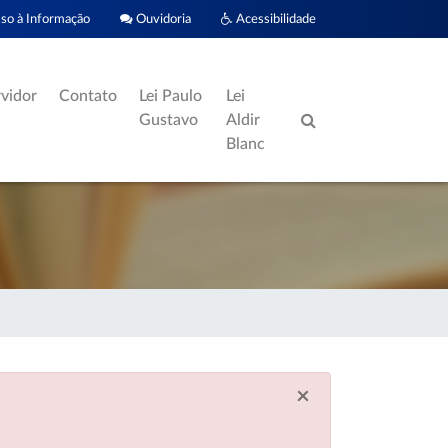
o à Informação
Ouvidoria
Acessibilidade
rvidor
Contato
Lei Paulo
Lei
Gustavo
Aldir
Blanc
×