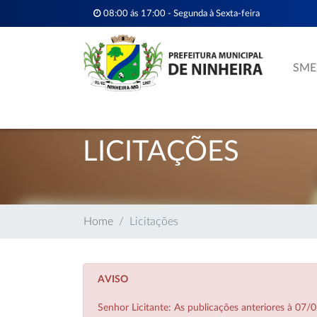
08:00 ás 17:00 - Segunda à Sexta-feira
SME
LICITAÇÕES
Home
Licitações
AVISO
Senhor Licitante: As publicações anteriores à 0