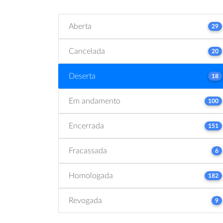
Aberta
29
Cancelada
20
Deserta
18
Em andamento
100
Encerrada
151
Fracassada
6
Homologada
182
Revogada
9