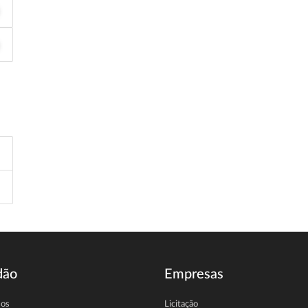
dão
Empresas
sos
Licitação