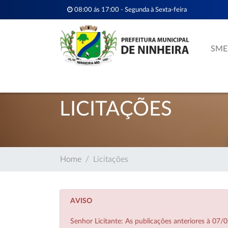
08:00 ás 17:00 - Segunda à Sexta-feira
SME
LICITAÇÕES
Home
Licitações
AVISO
Senhor Licitante: As publicações anteriores à 0