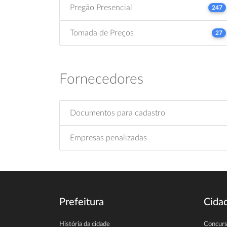
Pregão Presencial
247
Tomada de Preços
27
Fornecedores
Documentos para cadastro
Empresas penalizadas
Prefeitura
Cida
História da cidade
Concur