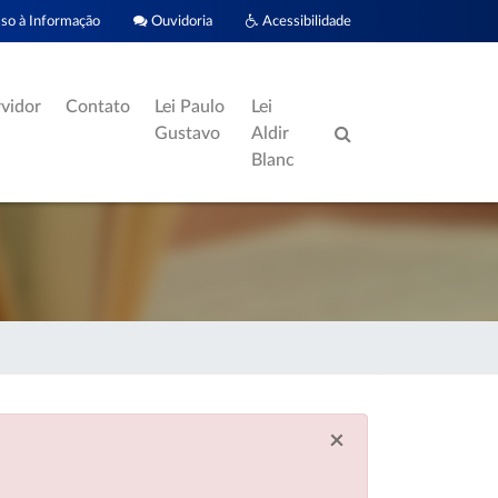
o à Informação
Ouvidoria
Acessibilidade
rvidor
Contato
Lei Paulo
Lei
Gustavo
Aldir
Blanc
×