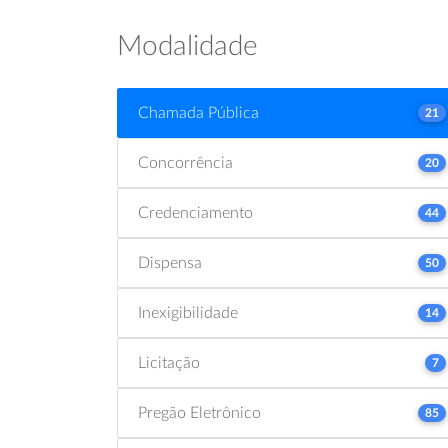
Modalidade
Chamada Pública
21
Concorrência
20
Credenciamento
44
Dispensa
50
Inexigibilidade
14
Licitação
7
Pregão Eletrônico
85