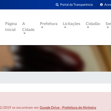
Portal da Transparência
Acess
Página
A
Prefeitura
Licitações
Cidadão
Se
Inicial
Cidade
7/02/2019 se encontram em
Google Drive - Prefeitura de Ninheira