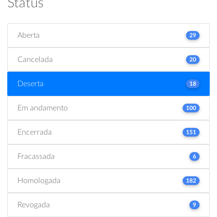
Status
Aberta
29
Cancelada
20
Deserta
18
Em andamento
100
Encerrada
151
Fracassada
6
Homologada
182
Revogada
9