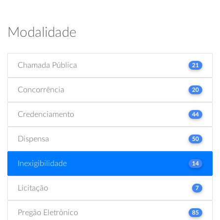
Modalidade
Chamada Pública
21
Concorrência
20
Credenciamento
44
Dispensa
50
Inexigibilidade
14
Licitação
7
Pregão Eletrônico
85