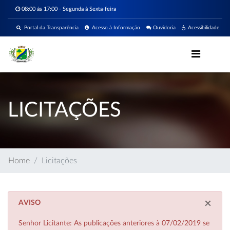
08:00 ás 17:00 - Segunda à Sexta-feira
Portal da Transparência
Acesso à Informação
Ouvidoria
Acessibilidade
LICITAÇÕES
Home
Licitações
×
AVISO
Senhor Licitante: As publicações anteriores à 07/02/2019 se