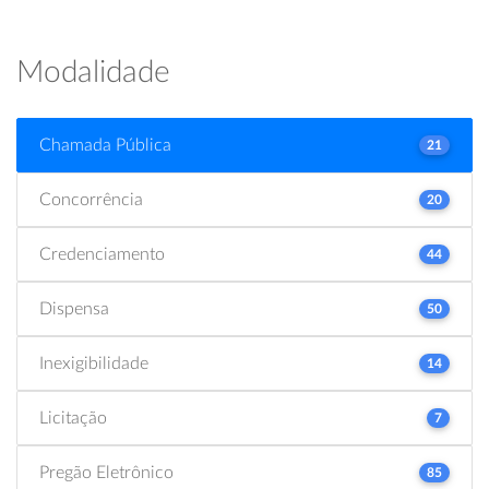
Modalidade
Chamada Pública
21
Concorrência
20
Credenciamento
44
Dispensa
50
Inexigibilidade
14
Licitação
7
Pregão Eletrônico
85