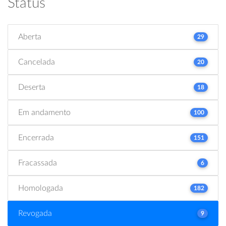
Status
Aberta
29
Cancelada
20
Deserta
18
Em andamento
100
Encerrada
151
Fracassada
6
Homologada
182
Revogada
9