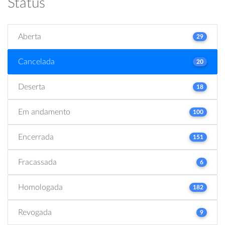
Status
Aberta
29
Cancelada
20
Deserta
18
Em andamento
100
Encerrada
151
Fracassada
6
Homologada
182
Revogada
9