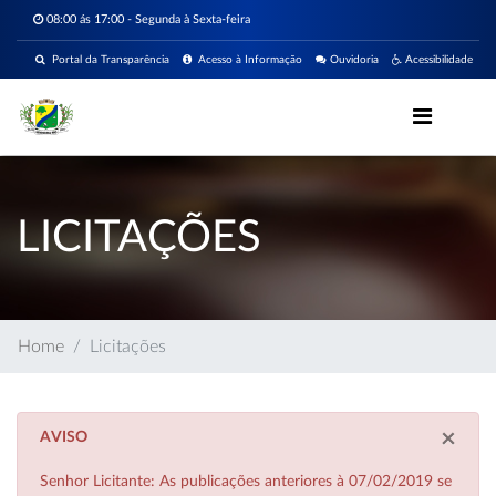
08:00 ás 17:00 - Segunda à Sexta-feira
Portal da Transparência
Acesso à Informação
Ouvidoria
Acessibilidade
LICITAÇÕES
Home
Licitações
×
AVISO
Senhor Licitante: As publicações anteriores à 07/02/2019 se