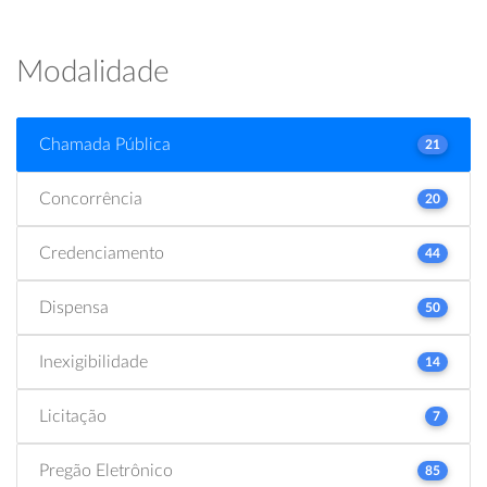
Modalidade
Chamada Pública
21
Concorrência
20
Credenciamento
44
Dispensa
50
Inexigibilidade
14
Licitação
7
Pregão Eletrônico
85