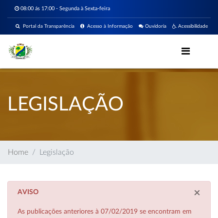
08:00 ás 17:00 - Segunda à Sexta-feira
Portal da Transparência
Acesso à Informação
Ouvidoria
Acessibilidade
LEGISLAÇÃO
Home
Legislação
×
AVISO
As publicações anteriores à 07/02/2019 se encontram em