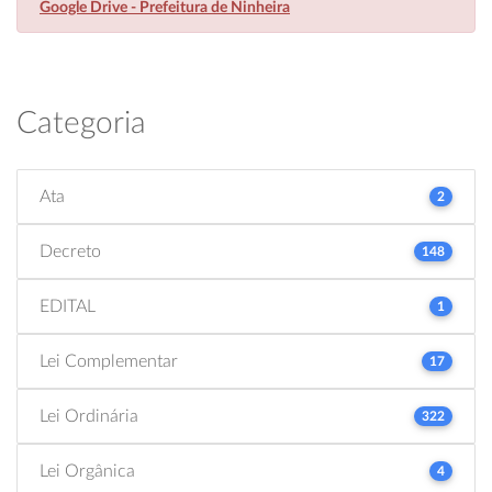
Google Drive - Prefeitura de Ninheira
Categoria
Ata
2
Decreto
148
EDITAL
1
Lei Complementar
17
Lei Ordinária
322
Lei Orgânica
4