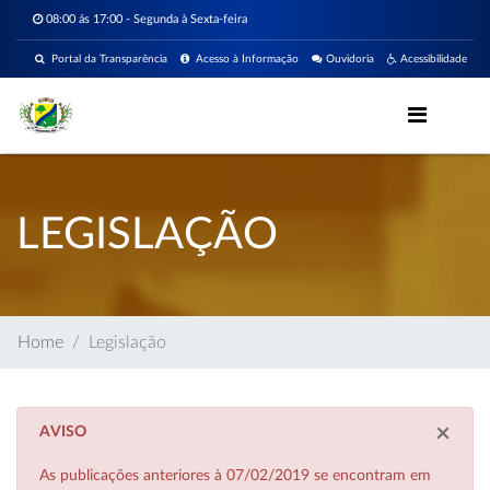
08:00 ás 17:00 - Segunda à Sexta-feira
Portal da Transparência
Acesso à Informação
Ouvidoria
Acessibilidade
LEGISLAÇÃO
Home
Legislação
×
AVISO
As publicações anteriores à 07/02/2019 se encontram em