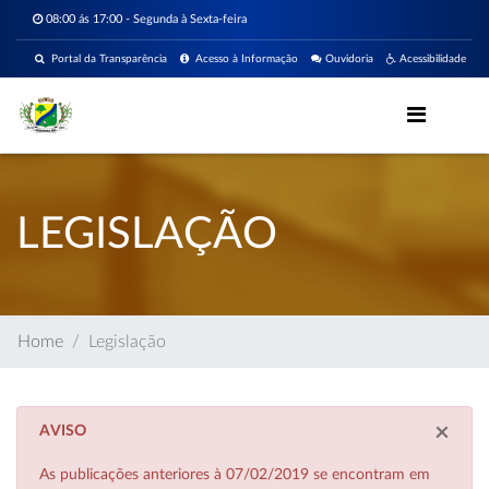
08:00 ás 17:00 - Segunda à Sexta-feira
Portal da Transparência
Acesso à Informação
Ouvidoria
Acessibilidade
LEGISLAÇÃO
Home
Legislação
×
AVISO
As publicações anteriores à 07/02/2019 se encontram em