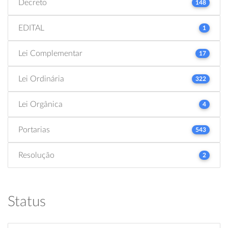
Decreto
148
EDITAL
1
Lei Complementar
17
Lei Ordinária
322
Lei Orgânica
4
Portarias
543
Resolução
2
Status