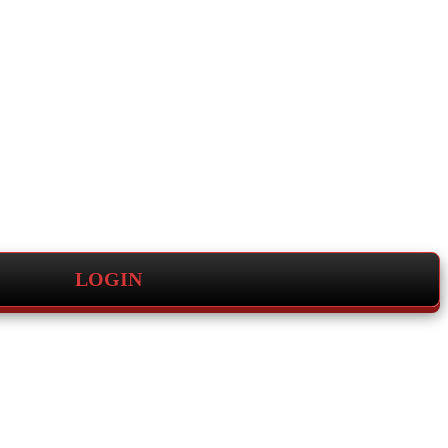
LOGIN