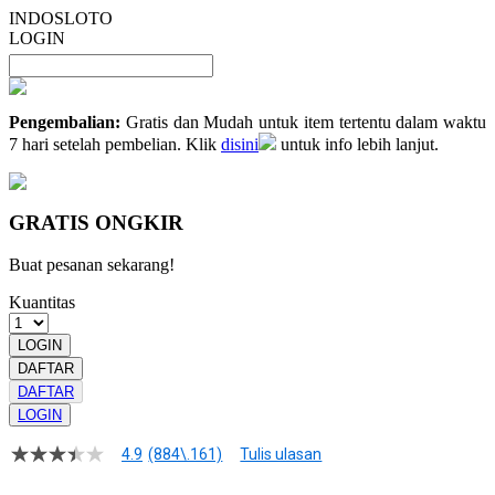
INDOSLOTO
LOGIN
Pengembalian:
Gratis dan Mudah untuk item tertentu dalam waktu
7 hari setelah pembelian. Klik
disini
untuk info lebih lanjut.
GRATIS ONGKIR
Buat pesanan sekarang!
Kuantitas
LOGIN
DAFTAR
DAFTAR
LOGIN
4.9
(884\.161)
Tulis ulasan
4.9
dari