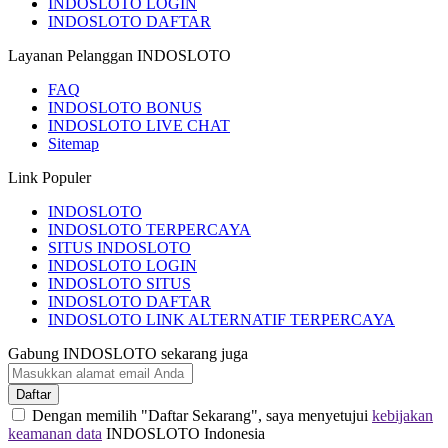
INDOSLOTO LOGIN
INDOSLOTO DAFTAR
Layanan Pelanggan INDOSLOTO
FAQ
INDOSLOTO BONUS
INDOSLOTO LIVE CHAT
Sitemap
Link Populer
INDOSLOTO
INDOSLOTO TERPERCAYA
SITUS INDOSLOTO
INDOSLOTO LOGIN
INDOSLOTO SITUS
INDOSLOTO DAFTAR
INDOSLOTO LINK ALTERNATIF TERPERCAYA
Gabung INDOSLOTO sekarang juga
Daftar
Dengan memilih "Daftar Sekarang", saya menyetujui
kebijakan
keamanan data
INDOSLOTO Indonesia