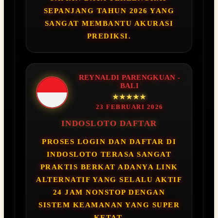
SEPANJANG TAHUN 2026 YANG
SANGAT MEMBANTU AKURASI
PREDIKSI.
REYNALDI PARENGKUAN -
BALI
★★★★★
23 FEBRUARI 2026
INDOSLOTO DAFTAR
PROSES LOGIN DAN DAFTAR DI
INDOSLOTO TERASA SANGAT
PRAKTIS BERKAT ADANYA LINK
ALTERNATIF YANG SELALU AKTIF
24 JAM NONSTOP DENGAN
SISTEM KEAMANAN YANG SUPER
KETAT.