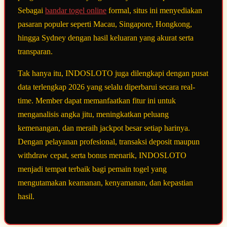
Sebagai
bandar togel online
formal, situs ini menyediakan
pasaran populer seperti Macau, Singapore, Hongkong,
hingga Sydney dengan hasil keluaran yang akurat serta
transparan.
Tak hanya itu, INDOSLOTO juga dilengkapi dengan pusat
data terlengkap 2026 yang selalu diperbarui secara real-
time. Member dapat memanfaatkan fitur ini untuk
menganalisis angka jitu, meningkatkan peluang
kemenangan, dan meraih jackpot besar setiap harinya.
Dengan pelayanan profesional, transaksi deposit maupun
withdraw cepat, serta bonus menarik, INDOSLOTO
menjadi tempat terbaik bagi pemain togel yang
mengutamakan keamanan, kenyamanan, dan kepastian
hasil.