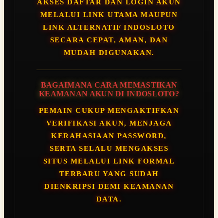
AKSES DAFTAR DAN LOGIN AKUN
MELALUI LINK UTAMA MAUPUN
LINK ALTERNATIF INDOSLOTO
SECARA CEPAT, AMAN, DAN
MUDAH DIGUNAKAN.
BAGAIMANA CARA MEMASTIKAN
KEAMANAN AKUN DI INDOSLOTO?
PEMAIN CUKUP MENGAKTIFKAN
VERIFIKASI AKUN, MENJAGA
KERAHASIAAN PASSWORD,
SERTA SELALU MENGAKSES
SITUS MELALUI LINK FORMAL
TERBARU YANG SUDAH
DIENKRIPSI DEMI KEAMANAN
DATA.