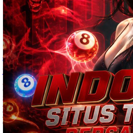
Skip to the beginning of the images gallery
INDOSLOTO
INDOSLOTO : Akses Resmi
Situs Toto Macau Bersama
Bandar Togel Online Formal
Data Terlengkap 2026