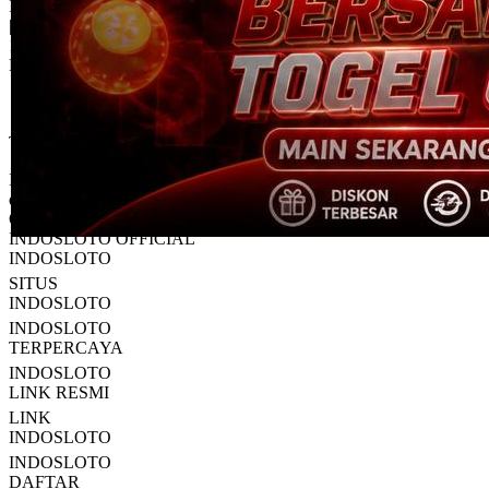
INDOSLOTO TERPERCAYA
|
1876-0LX01893491
Rp. 5.000
4.9
(711.637)
Tulis ulasan
4.5
dari
5
Topi Tanpa Bingkai Futura Wash
bintang,
nilai
Info lebih lanjut
rating
rata-
dalam stok
rata.
Only
%1
left
Read
INDOSLOTO OFFICIAL
13
INDOSLOTO
Reviews.
SITUS
Tautan
halaman
INDOSLOTO
yang
INDOSLOTO
sama.
TERPERCAYA
INDOSLOTO
LINK RESMI
LINK
INDOSLOTO
INDOSLOTO
DAFTAR