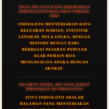
DATA APA SAJA YANG DISEDIAKAN
INDOSLOTO DI HALAMAN FORMAL
2026?
INDOSLOTO MENYEDIAKAN DATA
KELUARAN HARIAN, STATISTIK
LENGKAP, POLA ANGKA, HINGGA
HISTORY RESULT DARI
BERBAGAI PASARAN POPULER
AGAR PEMAIN BISA
MENGANALISA ANGKA DENGAN
AKURAT.
PASARAN TOGEL APA YANG DAPAT
DIMAINKAN DI INDOSLOTO?
SITUS INDOSLOTO ADALAH
HALAMAN YANG MENYEDIAKAN