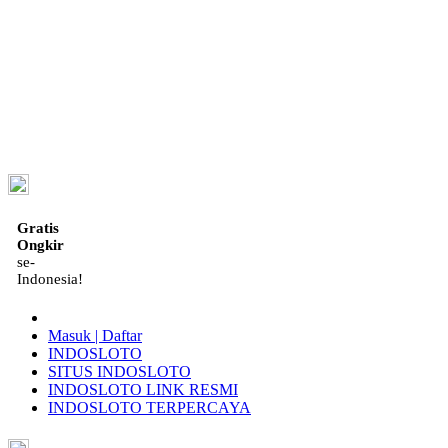
ID
Gratis
Ongkir
se-
Indonesia!
Masuk | Daftar
INDOSLOTO
SITUS INDOSLOTO
INDOSLOTO LINK RESMI
INDOSLOTO TERPERCAYA