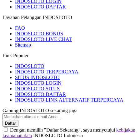
INDOSLOTO LOGIN
INDOSLOTO DAFTAR
Layanan Pelanggan INDOSLOTO
FAQ
INDOSLOTO BONUS
INDOSLOTO LIVE CHAT
Sitemap
Link Populer
INDOSLOTO
INDOSLOTO TERPERCAYA
SITUS INDOSLOTO
INDOSLOTO LOGIN
INDOSLOTO SITUS
INDOSLOTO DAFTAR
INDOSLOTO LINK ALTERNATIF TERPERCAYA
Gabung INDOSLOTO sekarang juga
Daftar
Dengan memilih "Daftar Sekarang", saya menyetujui
kebijakan
keamanan data
INDOSLOTO Indonesia