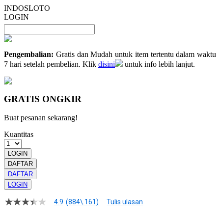
INDOSLOTO
LOGIN
Pengembalian:
Gratis dan Mudah untuk item tertentu dalam waktu
7 hari setelah pembelian. Klik
disini
untuk info lebih lanjut.
GRATIS ONGKIR
Buat pesanan sekarang!
Kuantitas
LOGIN
DAFTAR
DAFTAR
LOGIN
4.9
(884\.161)
Tulis ulasan
4.9
dari