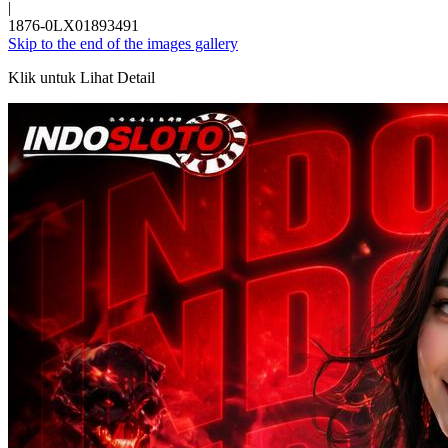
|
1876-0LX01893491
Skip to the end of the images gallery
Klik untuk Lihat Detail