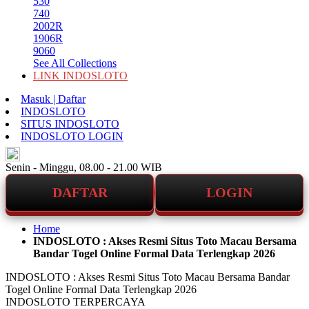
530
740
2002R
1906R
9060
See All Collections
LINK INDOSLOTO
Masuk | Daftar
INDOSLOTO
SITUS INDOSLOTO
INDOSLOTO LOGIN
ID
Senin - Minggu, 08.00 - 21.00 WIB
DAFTAR
LOGIN
Home
INDOSLOTO : Akses Resmi Situs Toto Macau Bersama
Bandar Togel Online Formal Data Terlengkap 2026
INDOSLOTO : Akses Resmi Situs Toto Macau Bersama Bandar
Togel Online Formal Data Terlengkap 2026
INDOSLOTO TERPERCAYA