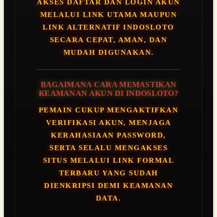
AKSES DAFTAR DAN LOGIN AKUN
MELALUI LINK UTAMA MAUPUN
LINK ALTERNATIF INDOSLOTO
SECARA CEPAT, AMAN, DAN
MUDAH DIGUNAKAN.
BAGAIMANA CARA MEMASTIKAN
KEAMANAN AKUN DI INDOSLOTO?
PEMAIN CUKUP MENGAKTIFKAN
VERIFIKASI AKUN, MENJAGA
KERAHASIAAN PASSWORD,
SERTA SELALU MENGAKSES
SITUS MELALUI LINK FORMAL
TERBARU YANG SUDAH
DIENKRIPSI DEMI KEAMANAN
DATA.