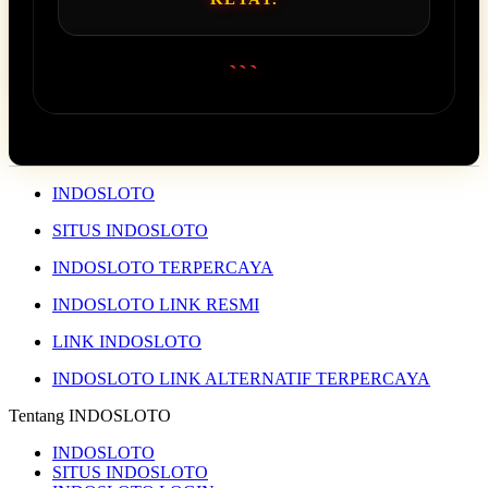
```
INDOSLOTO
SITUS INDOSLOTO
INDOSLOTO TERPERCAYA
INDOSLOTO LINK RESMI
LINK INDOSLOTO
INDOSLOTO LINK ALTERNATIF TERPERCAYA
Tentang INDOSLOTO
INDOSLOTO
SITUS INDOSLOTO