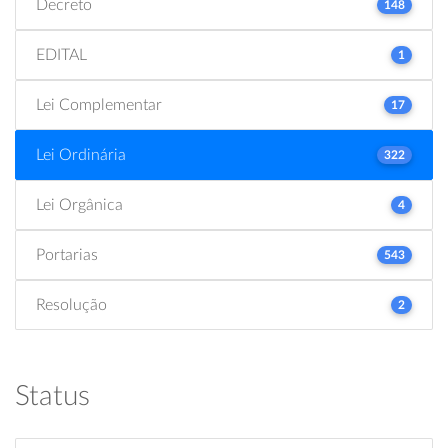
Decreto
148
EDITAL
1
Lei Complementar
17
Lei Ordinária
322
Lei Orgânica
4
Portarias
543
Resolução
2
Status