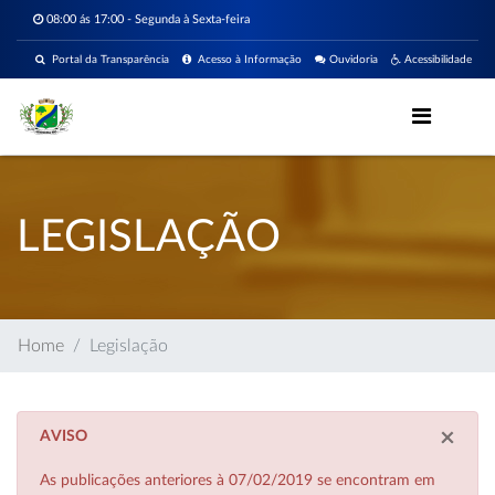
08:00 ás 17:00 - Segunda à Sexta-feira
Portal da Transparência
Acesso à Informação
Ouvidoria
Acessibilidade
LEGISLAÇÃO
Home
Legislação
×
AVISO
As publicações anteriores à 07/02/2019 se encontram em