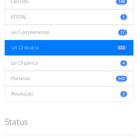
Decreto
148
EDITAL
1
Lei Complementar
17
Lei Ordinária
322
Lei Orgânica
4
Portarias
543
Resolução
2
Status