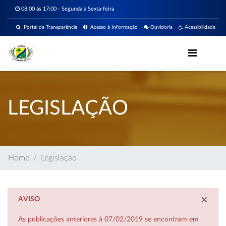
08:00 ás 17:00 - Segunda à Sexta-feira
Portal da Transparência
Acesso à Informação
Ouvidoria
Acessibilidade
LEGISLAÇÃO
Home
Legislação
×
AVISO
As publicações anteriores à 07/02/2019 se encontram em