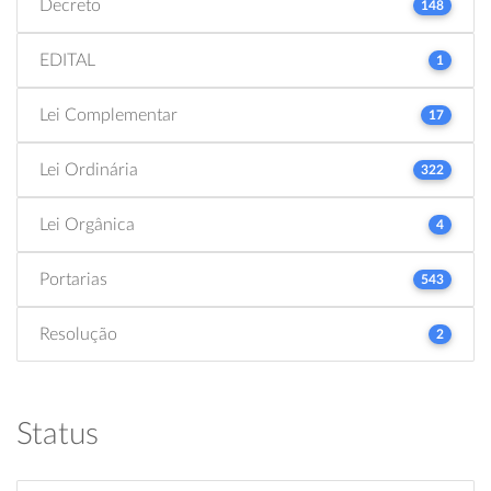
Decreto
148
EDITAL
1
Lei Complementar
17
Lei Ordinária
322
Lei Orgânica
4
Portarias
543
Resolução
2
Status