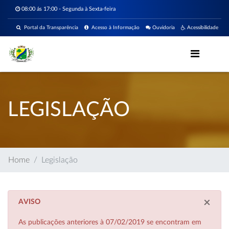
08:00 ás 17:00 - Segunda à Sexta-feira
Portal da Transparência
Acesso à Informação
Ouvidoria
Acessibilidade
LEGISLAÇÃO
Home
Legislação
×
AVISO
As publicações anteriores à 07/02/2019 se encontram em