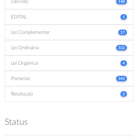
Decreto
148
EDITAL
1
Lei Complementar
17
Lei Ordinária
322
Lei Orgânica
4
Portarias
543
Resolução
2
Status