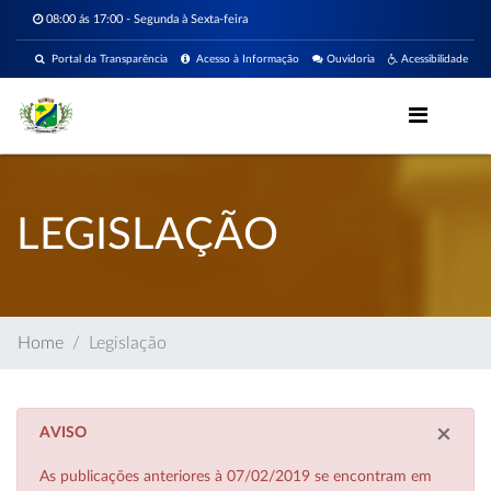
08:00 ás 17:00 - Segunda à Sexta-feira
Portal da Transparência
Acesso à Informação
Ouvidoria
Acessibilidade
LEGISLAÇÃO
Home
Legislação
×
AVISO
As publicações anteriores à 07/02/2019 se encontram em