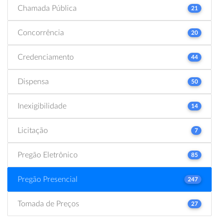
Chamada Pública
21
Concorrência
20
Credenciamento
44
Dispensa
50
Inexigibilidade
14
Licitação
7
Pregão Eletrônico
85
Pregão Presencial
247
Tomada de Preços
27