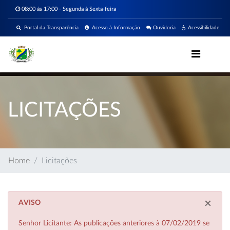
08:00 ás 17:00 - Segunda à Sexta-feira
Portal da Transparência
Acesso à Informação
Ouvidoria
Acessibilidade
LICITAÇÕES
Home
Licitações
×
AVISO
Senhor Licitante: As publicações anteriores à 07/02/2019 se