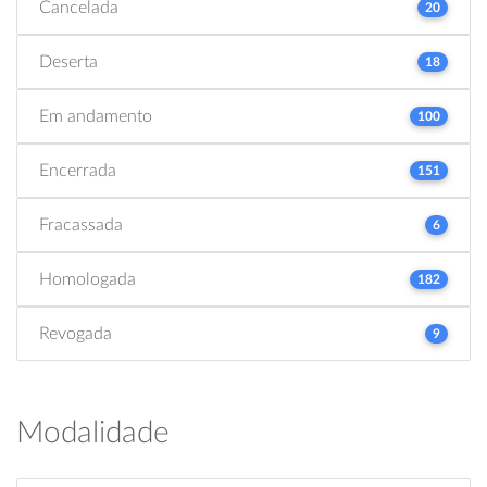
Cancelada
20
Deserta
18
Em andamento
100
Encerrada
151
Fracassada
6
Homologada
182
Revogada
9
Modalidade