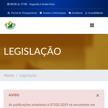
08:00 ás 17:00 - Segunda à Sexta-feira
Portal da Transparência
Acesso à Informação
Ouvidoria
Acessibilidade
LEGISLAÇÃO
Home
Legislação
×
AVISO
As publicações anteriores à 07/02/2019 se encontram em