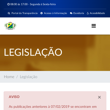
08:00 ás 17:00 - Segunda à Sexta-feira
Portal da Transparência
Acesso à Informação
Ouvidoria
Acessibilidade
LEGISLAÇÃO
Home
Legislação
×
AVISO
As publicações anteriores à 07/02/2019 se encontram em