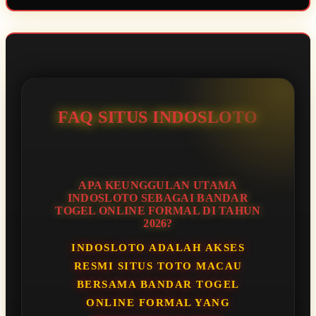
FAQ SITUS INDOSLOTO
APA KEUNGGULAN UTAMA
INDOSLOTO SEBAGAI BANDAR
TOGEL ONLINE FORMAL DI TAHUN
2026?
INDOSLOTO ADALAH AKSES
RESMI SITUS TOTO MACAU
BERSAMA BANDAR TOGEL
ONLINE FORMAL YANG