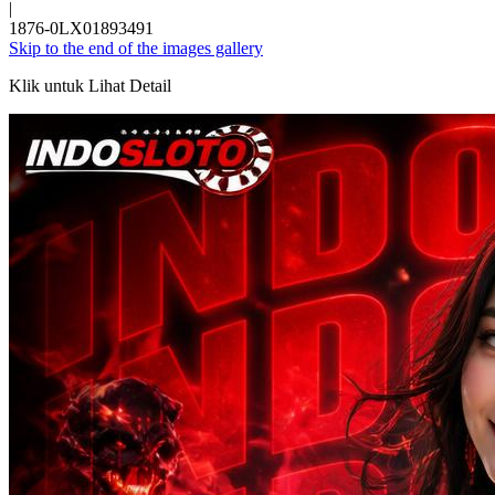
|
1876-0LX01893491
Skip to the end of the images gallery
Klik untuk Lihat Detail