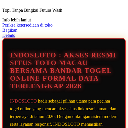
dari
5
Topi Tanpa Bingkai Futura Wash
bintang,
nilai
Info lebih lanjut
rating
rata-
Periksa ketersediaan di toko
rata.
Bagikan
Read
Details
13
Reviews.
Tautan
halaman
INDOSLOTO : AKSES RESMI
yang
sama.
SITUS TOTO MACAU
BERSAMA BANDAR TOGEL
ONLINE FORMAL DATA
TERLENGKAP 2026
INDOSLOTO
hadir sebagai pilihan utama para pecinta
togel online yang mencari akses situs link resmi, aman, dan
terpercaya di tahun 2026. Dengan dukungan sistem modern
serta layanan responsif, INDOSLOTO memastikan