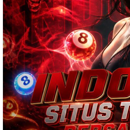
Skip to the beginning of the images gallery
INDOSLOTO
INDOSLOTO : Akses Resmi
Situs Toto Macau Bersama
Bandar Togel Online Formal
Data Terlengkap 2026