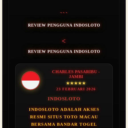
```
REVIEW PENGGUNA INDOSLOTO
<
REVIEW PENGGUNA INDOSLOTO
CHARLES PASARIBU -
JAMBI
★★★★★
23 FEBRUARI 2026
INDOSLOTO
INDOSLOTO ADALAH AKSES
RESMI SITUS TOTO MACAU
BERSAMA BANDAR TOGEL