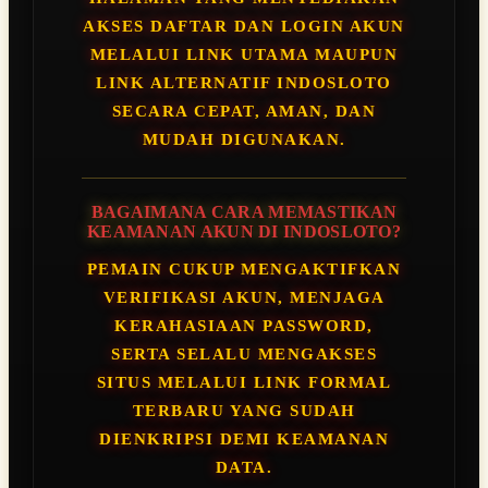
AKSES DAFTAR DAN LOGIN AKUN
MELALUI LINK UTAMA MAUPUN
LINK ALTERNATIF INDOSLOTO
SECARA CEPAT, AMAN, DAN
MUDAH DIGUNAKAN.
BAGAIMANA CARA MEMASTIKAN
KEAMANAN AKUN DI INDOSLOTO?
PEMAIN CUKUP MENGAKTIFKAN
VERIFIKASI AKUN, MENJAGA
KERAHASIAAN PASSWORD,
SERTA SELALU MENGAKSES
SITUS MELALUI LINK FORMAL
TERBARU YANG SUDAH
DIENKRIPSI DEMI KEAMANAN
DATA.