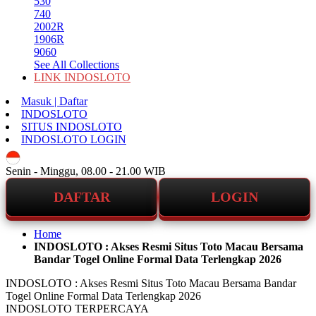
530
740
2002R
1906R
9060
See All Collections
LINK INDOSLOTO
Masuk | Daftar
INDOSLOTO
SITUS INDOSLOTO
INDOSLOTO LOGIN
ID
Senin - Minggu, 08.00 - 21.00 WIB
DAFTAR
LOGIN
Home
INDOSLOTO : Akses Resmi Situs Toto Macau Bersama
Bandar Togel Online Formal Data Terlengkap 2026
INDOSLOTO : Akses Resmi Situs Toto Macau Bersama Bandar
Togel Online Formal Data Terlengkap 2026
INDOSLOTO TERPERCAYA