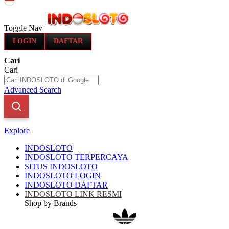
Indonesia
Toggle Nav
LOGIN
DAFTAR
Cari
Cari
Advanced Search
Explore
INDOSLOTO
INDOSLOTO TERPERCAYA
SITUS INDOSLOTO
INDOSLOTO LOGIN
INDOSLOTO DAFTAR
INDOSLOTO LINK RESMI
Shop by Brands