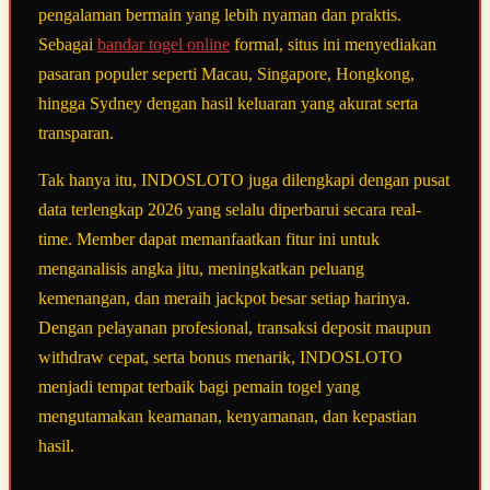
pengalaman bermain yang lebih nyaman dan praktis.
Sebagai
bandar togel online
formal, situs ini menyediakan
pasaran populer seperti Macau, Singapore, Hongkong,
hingga Sydney dengan hasil keluaran yang akurat serta
transparan.
Tak hanya itu, INDOSLOTO juga dilengkapi dengan pusat
data terlengkap 2026 yang selalu diperbarui secara real-
time. Member dapat memanfaatkan fitur ini untuk
menganalisis angka jitu, meningkatkan peluang
kemenangan, dan meraih jackpot besar setiap harinya.
Dengan pelayanan profesional, transaksi deposit maupun
withdraw cepat, serta bonus menarik, INDOSLOTO
menjadi tempat terbaik bagi pemain togel yang
mengutamakan keamanan, kenyamanan, dan kepastian
hasil.